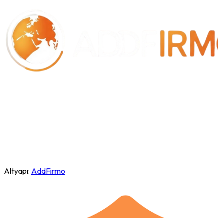
Altyapı:
AddFirmo