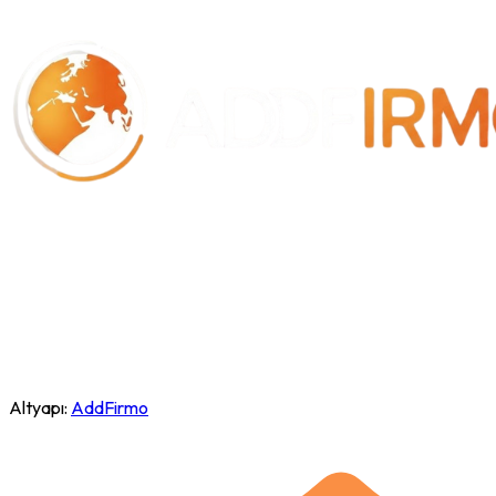
Altyapı:
AddFirmo