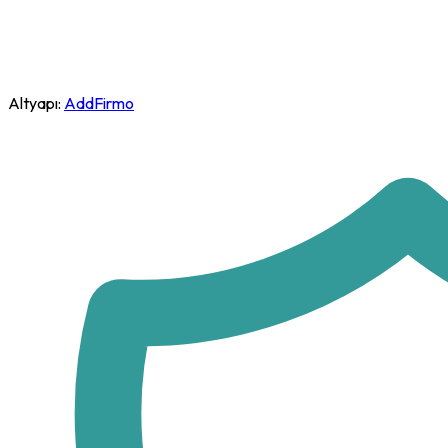
Altyapı:
AddFirmo