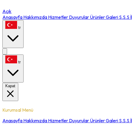
Açık
Anasayfa
Hakkımızda
Hizmetler
Duyurular
Ürünler
Galeri
S.S.S
İ
tr
tr
Kapat
Kurumsal Menü
Anasayfa
Hakkımızda
Hizmetler
Duyurular
Ürünler
Galeri
S.S.S
İ